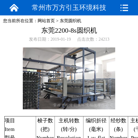
常州市万方引玉环境科技
您当前所在位置：
网站首页
>
东莞圆织机
有限公司
东莞2200-8s圆织机
发布日期：2019-01-19 点击次数：24213
项目
梭子数
主机转数
编织折径
经纱数
主
Item
(把)
(转/分)
(毫米)
(条)
(
型号
Number
Revolution
Lay-flat
Number
Po