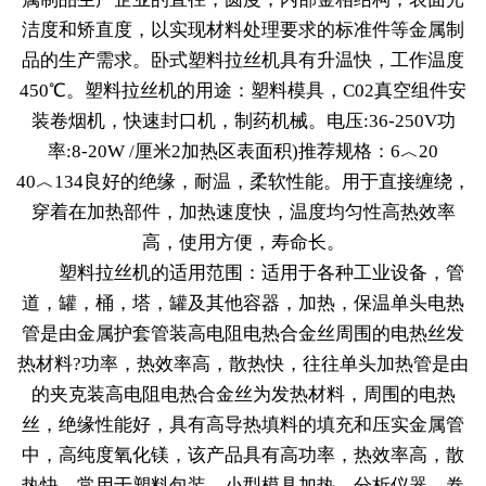
洁度和矫直度，以实现材料处理要求的标准件等金属制
品的生产需求。卧式塑料拉丝机具有升温快，工作温度
450℃。塑料拉丝机的用途：塑料模具，C02真空组件安
装卷烟机，快速封口机，制药机械。电压:36-250V功
率:8-20W /厘米2加热区表面积)推荐规格：6︿20
40︿134良好的绝缘，耐温，柔软性能。用于直接缠绕，
穿着在加热部件，加热速度快，温度均匀性高热效率
高，使用方便，寿命长。
塑料拉丝机的适用范围：适用于各种工业设备，管
道，罐，桶，塔，罐及其他容器，加热，保温单头电热
管是由金属护套管装高电阻电热合金丝周围的电热丝发
热材料?功率，热效率高，散热快，往往单头加热管是由
的夹克装高电阻电热合金丝为发热材料，周围的电热
丝，绝缘性能好，具有高导热填料的填充和压实金属管
中，高纯度氧化镁，该产品具有高功率，热效率高，散
热快，常用于塑料包装，小型模具加热，分析仪器，卷